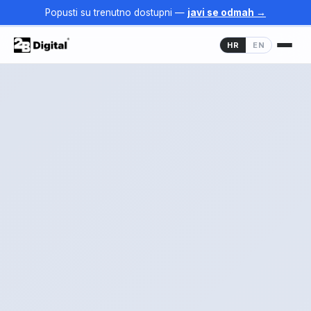
Popusti su trenutno dostupni —
javi se odmah →
HR
EN